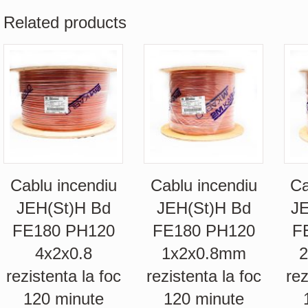
Related products
Cablu incendiu
Cablu incendiu
Ca
JEH(St)H Bd
JEH(St)H Bd
J
FE180 PH120
FE180 PH120
F
4x2x0.8
1x2x0.8mm
2
rezistenta la foc
rezistenta la foc
rez
120 minute
120 minute