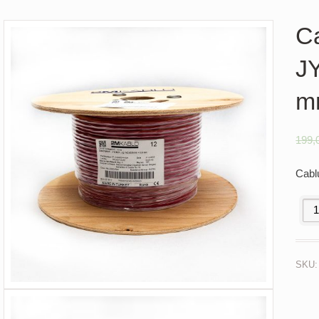
Ca
JY
m
199,
Cabl
Cabl
SKU