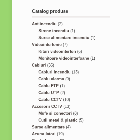
Catalog produse
2
Antiincendiu
2
p
1
Sirene incendiu
1
r
p
1
Surse alimentare incendiu
1
o
7
r
p
Videointerfonie
7
d
p
o
6
r
Kituri videointerfon
6
u
r
d
p
1
o
Monitoare videointerfoane
1
3
c
o
u
r
p
d
Cabluri
35
5
t
d
c
1
o
r
u
Cabluri incendiu
13
p
s
u
9
t
3
d
o
c
Cablu alarma
9
r
1
c
p
p
u
d
t
Cablu FTP
1
o
p
2
t
r
r
c
u
Cablu UTP
2
d
r
p
s
o
1
o
t
c
Cablu CCTV
10
u
o
r
d
0
1
d
s
t
Accesorii CCTV
13
c
d
o
u
p
3
8
u
Mufe si conectori
8
t
u
d
c
r
p
p
c
5
Cutii metal & plastic
5
s
c
u
t
o
r
4
r
t
p
Surse alimentare
4
1
t
c
s
d
o
p
o
s
r
Acumulatori
19