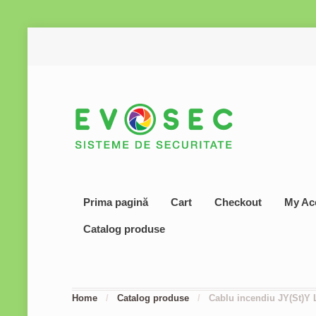
Prima pagină
Cart
Checkout
My Ac
Catalog produse
Home
/
Catalog produse
/
Cablu incendiu JY(St)Y