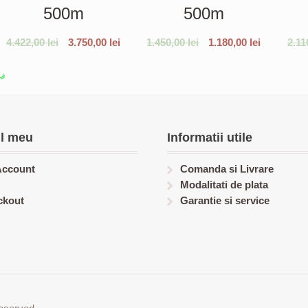
500m
500m
4.422,00
lei
3.750,00
lei
1.450,00
lei
1.180,00
lei
2.11
l meu
Informatii utile
Account
Comanda si Livrare
Modalitati de plata
ckout
Garantie si service