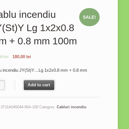
blu incendiu
SALE!
(St)Y Lg 1x2x0.8
m + 0.8 mm 100m
00
lei
180,00
lei
u incendiu JY(St)Y…Lg 1x2x0.8 mm + 0.8 mm
u incendiu JY(St)Y Lg 1x2x0.8 mm + 0.8 mm 100m quantity
Add to cart
:
3T11A045044-06A-100
Category:
Cabluri incendiu