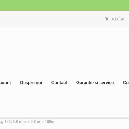
0,00
lei
count
Despre noi
Contact
Garantie si service
Co
 Lg 1x2x0.8 mm + 0.8 mm 100m