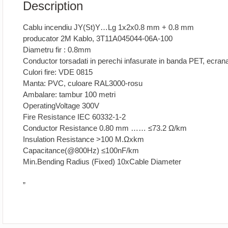
Description
Cablu incendiu JY(St)Y…Lg 1x2x0.8 mm + 0.8 mm
producator 2M Kablo, 3T11A045044-06A-100
Diametru fir : 0.8mm
Conductor torsadati in perechi infasurate in banda PET, ecra
Culori fire: VDE 0815
Manta: PVC, culoare RAL3000-rosu
Ambalare: tambur 100 metri
OperatingVoltage 300V
Fire Resistance IEC 60332-1-2
Conductor Resistance 0.80 mm …… ≤73.2 Ω/km
Insulation Resistance >100 M.Ωxkm
Capacitance(@800Hz) ≤100nF/km
Min.Bending Radius (Fixed) 10xCable Diameter
”