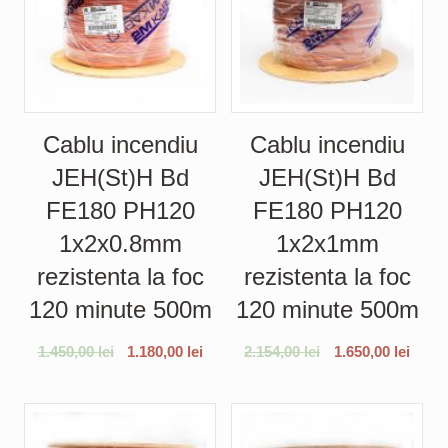
Cablu incendiu
Cablu incendiu
JEH(St)H Bd
JEH(St)H Bd
FE180 PH120
FE180 PH120
1x2x0.8mm
1x2x1mm
rezistenta la foc
rezistenta la foc
120 minute 500m
120 minute 500m
1.450,00
lei
1.180,00
lei
2.154,00
lei
1.650,00
lei