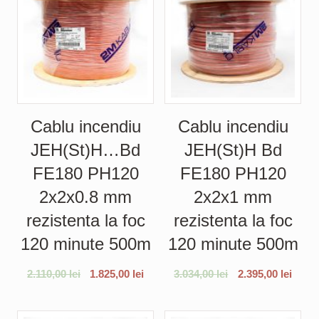
Cablu incendiu
Cablu incendiu
JEH(St)H…Bd
JEH(St)H Bd
FE180 PH120
FE180 PH120
2x2x0.8 mm
2x2x1 mm
rezistenta la foc
rezistenta la foc
120 minute 500m
120 minute 500m
2.110,00
lei
1.825,00
lei
3.034,00
lei
2.395,00
lei