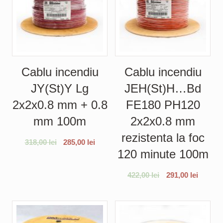
Cablu incendiu
Cablu incendiu
JY(St)Y Lg
JEH(St)H…Bd
2x2x0.8 mm + 0.8
FE180 PH120
mm 100m
2x2x0.8 mm
rezistenta la foc
318,00
lei
285,00
lei
120 minute 100m
422,00
lei
291,00
lei