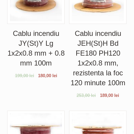
Cablu incendiu
Cablu incendiu
JY(St)Y Lg
JEH(St)H Bd
1x2x0.8 mm + 0.8
FE180 PH120
mm 100m
1x2x0.8 mm,
rezistenta la foc
199,00
lei
180,00
lei
120 minute 100m
253,00
lei
189,00
lei