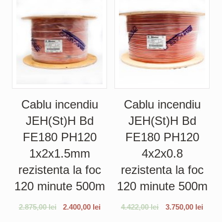
Cablu incendiu
Cablu incendiu
JEH(St)H Bd
JEH(St)H Bd
FE180 PH120
FE180 PH120
1x2x1.5mm
4x2x0.8
rezistenta la foc
rezistenta la foc
120 minute 500m
120 minute 500m
2.875,00
lei
2.400,00
lei
4.422,00
lei
3.750,00
lei