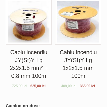
Cablu incendiu
Cablu incendiu
JY(St)Y Lg
JY(St)Y Lg
2x2x1.5 mm² +
1x2x1.5 mm
0.8 mm 100m
100m
725,00
lei
625,00
lei
409,00
lei
365,00
lei
Catalog produse