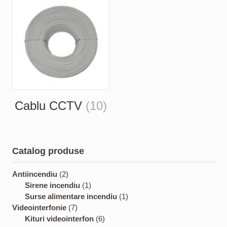
Cablu CCTV
(10)
Catalog produse
2
Antiincendiu
2
p
1
Sirene incendiu
1
r
p
1
Surse alimentare incendiu
1
o
7
r
p
Videointerfonie
7
d
p
o
6
r
Kituri videointerfon
6