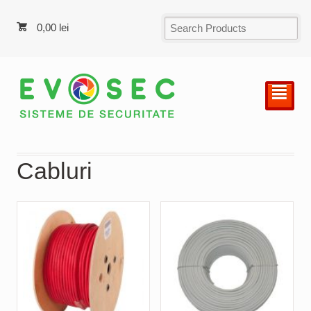
0,00
lei
²
Cabluri