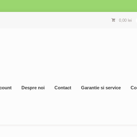
0,00
lei
count
Despre noi
Contact
Garantie si service
Co