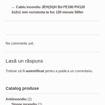
←
Cablu incendiu JEH(St)H Bd FE180 PH120
2x2x1 mm rezistenta la foc 120 minute 500m
No comments yet.
Lasă un răspuns
Trebuie să fii
autentificat
pentru a publica un comentariu.
Catalog produse
2
Antiincendiu
2
p
1
Sirene incendiu
1