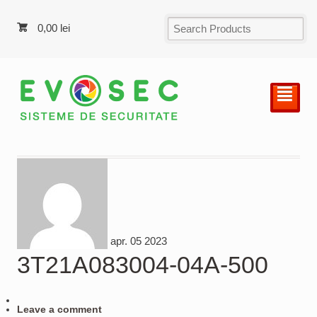
0,00
lei
²
apr.
05
2023
3T21A083004-04A-500
Leave a comment