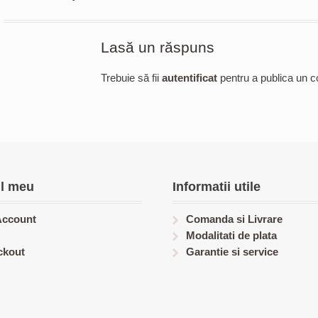
Lasă un răspuns
Trebuie să fii
autentificat
pentru a publica un c
l meu
Informatii utile
Account
Comanda si Livrare
Modalitati de plata
ckout
Garantie si service