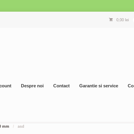
0,00
lei
count
Despre noi
Contact
Garantie si service
Co
00 mm
/
asd