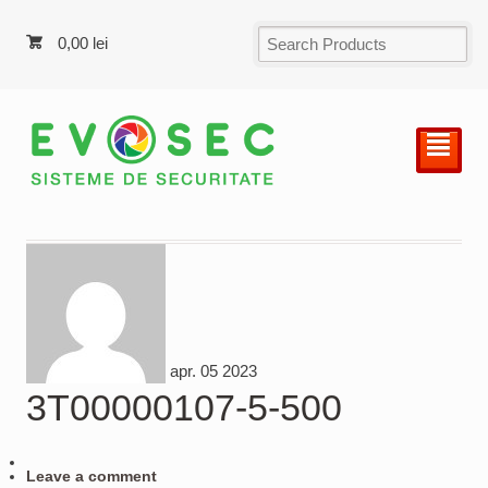
0,00
lei
²
apr.
05
2023
3T00000107-5-500
Leave a comment