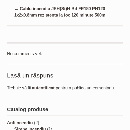
←
Cablu incendiu JEH(St)H Bd FE180 PH120
1x2x0.8mm rezistenta la foc 120 minute 500m
No comments yet.
Lasă un răspuns
Trebuie să fii
autentificat
pentru a publica un comentariu.
Catalog produse
2
Antiincendiu
2
p
1
Sirene incendiu
1