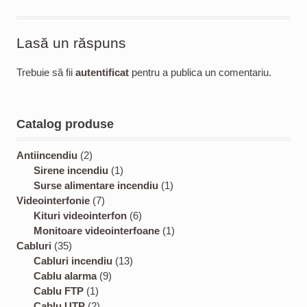
Lasă un răspuns
Trebuie să fii
autentificat
pentru a publica un comentariu.
Catalog produse
2
Antiincendiu
2
p
1
Sirene incendiu
1
r
p
1
Surse alimentare incendiu
1
o
7
r
p
Videointerfonie
7
d
p
o
6
r
Kituri videointerfon
6
u
r
d
p
o
1
Monitoare videointerfoane
1
3
c
o
u
r
d
p
Cabluri
35
5
t
d
c
1
o
u
r
Cabluri incendiu
13
p
s
u
9
t
3
d
c
o
Cablu alarma
9
r
1
c
p
p
u
t
d
Cablu FTP
1
o
p
2
t
r
r
c
u
Cablu UTP
2