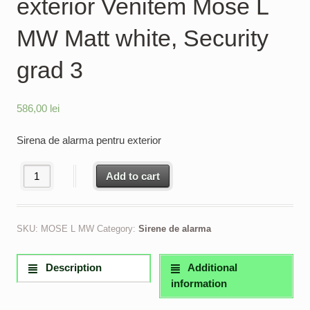
exterior Venitem Mose L
MW Matt white, Security
grad 3
586,00
lei
Sirena de alarma pentru exterior
Sirena de alarma pentru exterior Venitem Mose L MW Matt white, 
Add to cart
SKU:
MOSE L MW
Category:
Sirene de alarma
Description
Additional
information