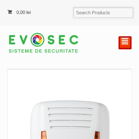
0,00
lei
²