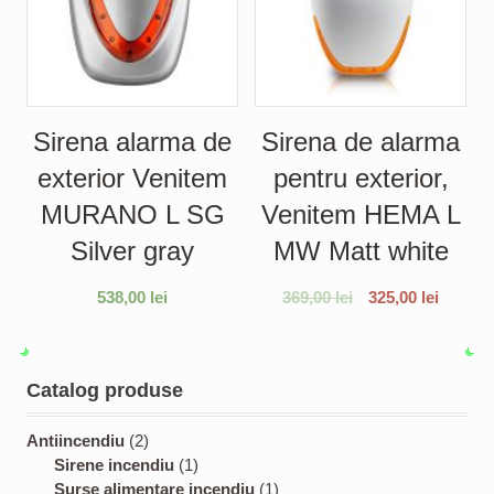
Sirena alarma de
Sirena de alarma
exterior Venitem
pentru exterior,
MURANO L SG
Venitem HEMA L
Silver gray
MW Matt white
538,00
lei
369,00
lei
325,00
lei
Catalog produse
2
Antiincendiu
2
p
1
Sirene incendiu
1
r
p
1
Surse alimentare incendiu
1