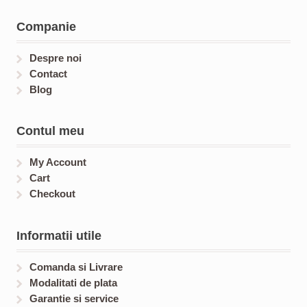
c
u
s
u
t
c
c
Companie
s
t
t
s
s
Despre noi
Contact
Blog
Contul meu
My Account
Cart
Checkout
Informatii utile
Comanda si Livrare
Modalitati de plata
Garantie si service