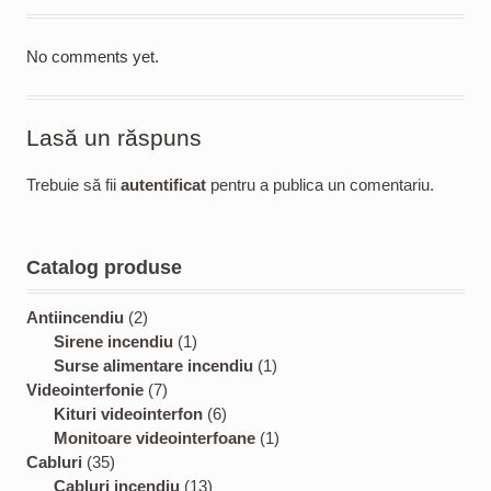
No comments yet.
Lasă un răspuns
Trebuie să fii
autentificat
pentru a publica un comentariu.
Catalog produse
2
Antiincendiu
2
p
1
Sirene incendiu
1
r
p
1
Surse alimentare incendiu
1
o
7
r
p
Videointerfonie
7
d
p
o
6
r
Kituri videointerfon
6
u
r
d
p
o
1
Monitoare videointerfoane
1
3
c
o
u
r
d
p
Cabluri
35
5
t
d
c
1
o
u
r
Cabluri incendiu
13