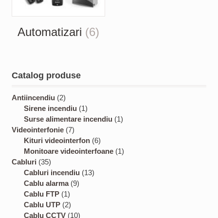
Automatizari
(6)
Catalog produse
2
Antiincendiu
2
p
1
Sirene incendiu
1
r
p
1
Surse alimentare incendiu
1
o
7
r
p
Videointerfonie
7
d
p
o
6
r
Kituri videointerfon
6
u
r
d
p
o
1
Monitoare videointerfoane
1
3
c
o
u
r
d
p
Cabluri
35
5
t
d
c
1
o
u
r
Cabluri incendiu
13
p
s
u
9
t
3
d
c
o
Cablu alarma
9
r
1
c
p
p
u
t
d
Cablu FTP
1
o
p
2
t
r
r
c
u
Cablu UTP
2
d
r
p
s
o
1
o
t
c
Cablu CCTV
10