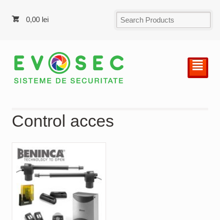
0,00
lei
²
Control acces