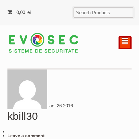
0,00
lei
²
ian.
26
2016
kbill30
Leave a comment