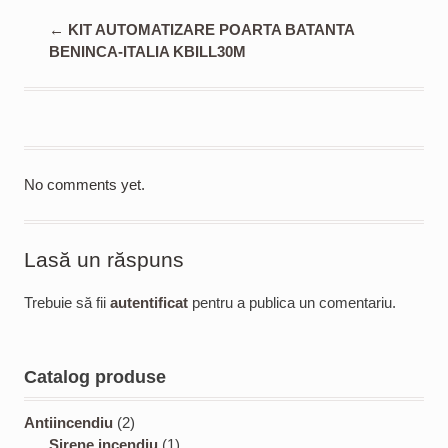
←
KIT AUTOMATIZARE POARTA BATANTA
BENINCA-ITALIA KBILL30M
No comments yet.
Lasă un răspuns
Trebuie să fii
autentificat
pentru a publica un comentariu.
Catalog produse
2
Antiincendiu
2
p
1
Sirene incendiu
1