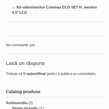
←
Kit videointerfon Commax ECO SET H, monitor
4.3″ LCD
No comments yet.
Lasă un răspuns
Trebuie să fii
autentificat
pentru a publica un comentariu.
Catalog produse
2
Antiincendiu
2
p
1
Sirene incendiu
1