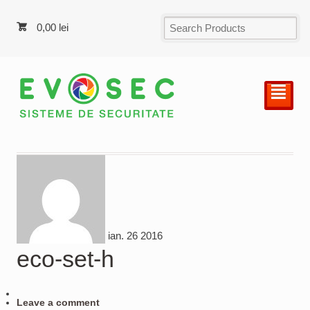
0,00
lei
²
ian.
26
2016
eco-set-h
Leave a comment