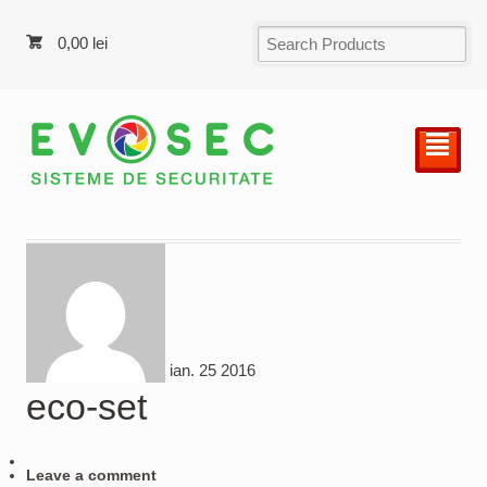
0,00
lei
²
ian.
25
2016
eco-set
Leave a comment