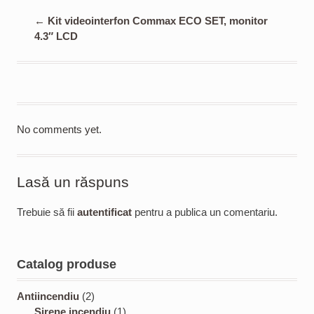
←
Kit videointerfon Commax ECO SET, monitor
4.3″ LCD
No comments yet.
Lasă un răspuns
Trebuie să fii
autentificat
pentru a publica un comentariu.
Catalog produse
2
Antiincendiu
2
p
1
Sirene incendiu
1