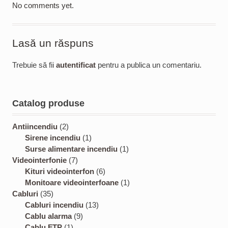
No comments yet.
Lasă un răspuns
Trebuie să fii
autentificat
pentru a publica un comentariu.
Catalog produse
2
Antiincendiu
2
p
1
Sirene incendiu
1
r
p
1
Surse alimentare incendiu
1
o
7
r
p
Videointerfonie
7
d
p
o
6
r
Kituri videointerfon
6
u
r
d
p
o
1
Monitoare videointerfoane
1
3
c
o
u
r
d
p
Cabluri
35
5
t
d
c
1
o
u
r
Cabluri incendiu
13
p
s
u
9
t
3
d
c
o
Cablu alarma
9
r
1
c
p
p
u
t
d
Cablu FTP
1