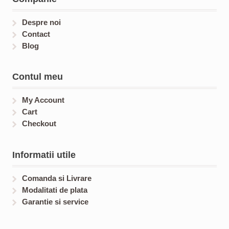
s
t
t
s
s
Despre noi
Contact
Blog
Contul meu
My Account
Cart
Checkout
Informatii utile
Comanda si Livrare
Modalitati de plata
Garantie si service