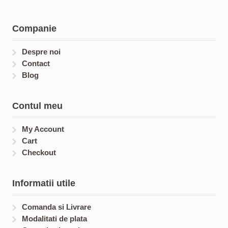
s
u
d
t
d
c
u
s
u
t
c
c
Companie
s
t
t
s
s
Despre noi
Contact
Blog
Contul meu
My Account
Cart
Checkout
Informatii utile
Comanda si Livrare
Modalitati de plata