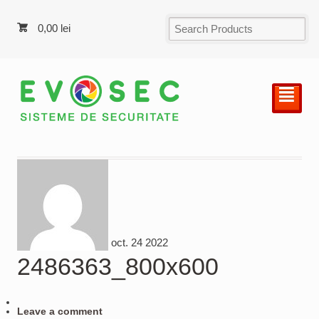
0,00
lei
²
oct.
24
2022
2486363_800x600
Leave a comment