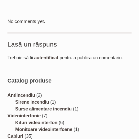
No comments yet.
Lasă un răspuns
Trebuie să fii
autentificat
pentru a publica un comentariu.
Catalog produse
2
Antiincendiu
2
p
1
Sirene incendiu
1
r
p
1
Surse alimentare incendiu
1
o
7
r
p
Videointerfonie
7
d
p
o
6
r
Kituri videointerfon
6
u
r
d
p
o
1
Monitoare videointerfoane
1
3
c
o
u
r
d
p
Cabluri
35