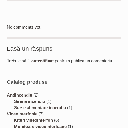
No comments yet.
Lasă un răspuns
Trebuie să fii
autentificat
pentru a publica un comentariu.
Catalog produse
2
Antiincendiu
2
p
1
Sirene incendiu
1
r
p
1
Surse alimentare incendiu
1
o
7
r
p
Videointerfonie
7
d
p
o
6
r
Kituri videointerfon
6
u
r
d
p
o
1
Monitoare videointerfoane
1