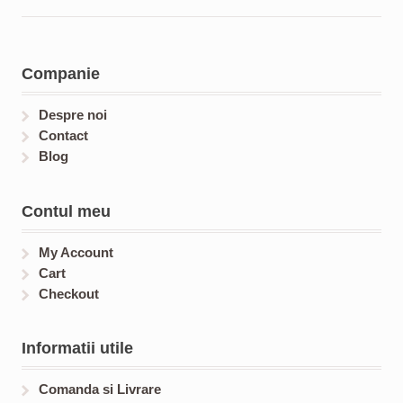
s
t
d
o
c
o
s
u
d
t
d
c
u
s
u
t
c
c
Companie
s
t
t
s
s
Despre noi
Contact
Blog
Contul meu
My Account
Cart
Checkout
Informatii utile
Comanda si Livrare