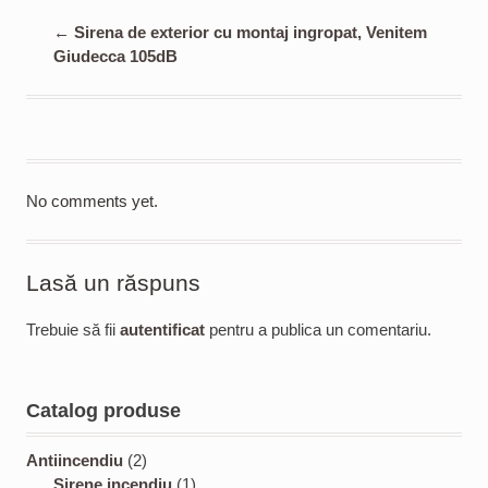
←
Sirena de exterior cu montaj ingropat, Venitem
Giudecca 105dB
No comments yet.
Lasă un răspuns
Trebuie să fii
autentificat
pentru a publica un comentariu.
Catalog produse
2
Antiincendiu
2
p
1
Sirene incendiu
1