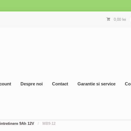
0,00
lei
count
Despre noi
Contact
Garantie si service
Co
ntretinere 9Ah 12V
/
MB9-12