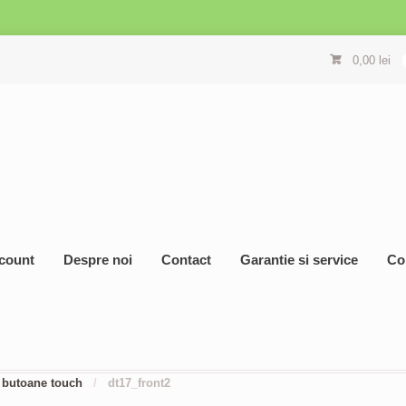
0,00
lei
count
Despre noi
Contact
Garantie si service
Co
, butoane touch
/
dt17_front2