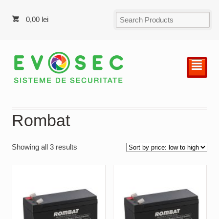
0,00
lei
²
Rombat
Showing all 3 results