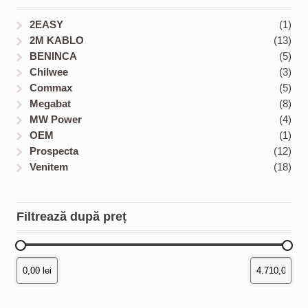
c
u
s
u
t
c
c
2EASY
(1)
s
t
t
2M KABLO
(13)
s
s
BENINCA
(5)
Chilwee
(3)
Commax
(5)
Megabat
(8)
MW Power
(4)
OEM
(1)
Prospecta
(12)
Venitem
(18)
Filtrează după preț