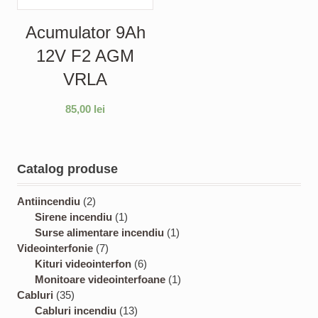
Acumulator 9Ah
12V F2 AGM
VRLA
85,00
lei
Catalog produse
2
Antiincendiu
2
p
1
Sirene incendiu
1
r
p
1
Surse alimentare incendiu
1
o
7
r
p
Videointerfonie
7
d
p
o
6
r
Kituri videointerfon
6
u
r
d
p
o
1
Monitoare videointerfoane
1
3
c
o
u
r
d
p
Cabluri
35
5
t
d
c
1
o
u
r
Cabluri incendiu
13