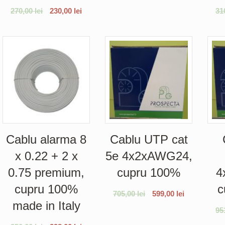
270,00
lei
230,00
lei
31
Cablu alarma 8
Cablu UTP cat
x 0.22 + 2 x
5e 4x2xAWG24,
0.75 premium,
cupru 100%
4
cupru 100%
c
705,00
lei
599,00
lei
made in Italy
95