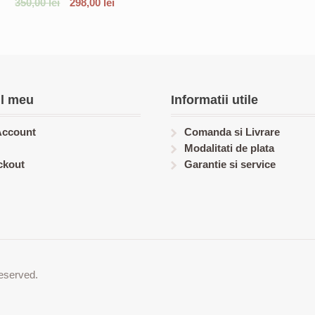
350,00
lei
298,00
lei
l meu
Informatii utile
Account
Comanda si Livrare
Modalitati de plata
ckout
Garantie si service
eserved.