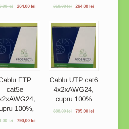
0,00
lei
264,00
lei
310,00
lei
264,00
lei
Cablu FTP
Cablu UTP cat6
cat5e
4x2xAWG24,
x2xAWG24,
cupru 100%
upru 100%,
888,00
lei
795,00
lei
1,00
lei
790,00
lei