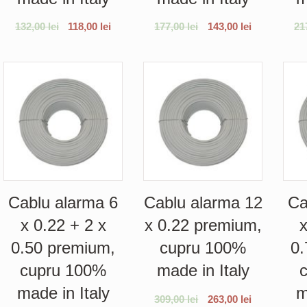
132,00
lei
118,00
lei
177,00
lei
143,00
lei
21
Cablu alarma 6
Cablu alarma 12
Ca
x 0.22 + 2 x
x 0.22 premium,
x
0.50 premium,
cupru 100%
0.
cupru 100%
made in Italy
made in Italy
m
309,00
lei
263,00
lei