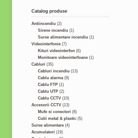
Catalog produse
2
Antiincendiu
2
p
1
Sirene incendiu
1
r
p
1
Surse alimentare incendiu
1
o
7
r
p
Videointerfonie
7
d
p
o
6
r
Kituri videointerfon
6
u
r
d
p
1
o
Monitoare videointerfoane
1
3
c
o
u
r
p
d
Cabluri
35
5
t
d
c
1
o
r
u
Cabluri incendiu
13
p
s
u
9
t
3
d
o
c
Cablu alarma
9
r
1
c
p
p
u
d
t
Cablu FTP
1
o
p
2
t
r
r
c
u
Cablu UTP
2
d
r
p
s
o
1
o
t
c
Cablu CCTV
10
u
o
r
d
0
1
d
s
t
Accesorii CCTV
13
c
d
o
u
p
3
8
u
Mufe si conectori
8
t
u
d
c
r
p
p
c
5
Cutii metal & plastic
5
s
c
u
t
o
r
4
r
t
p
Surse alimentare
4
1
t
c
s
d
o
p
o
s
r
Acumulatori
19