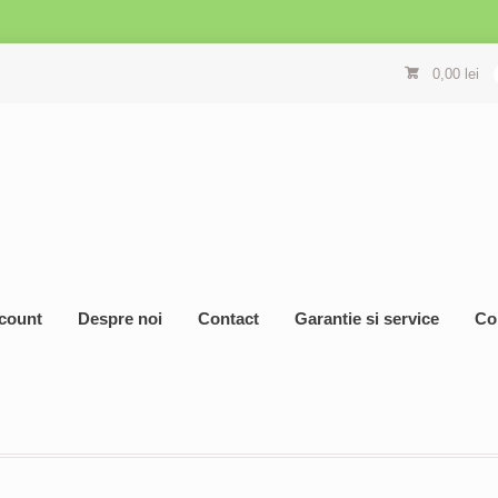
0,00
lei
count
Despre noi
Contact
Garantie si service
Co