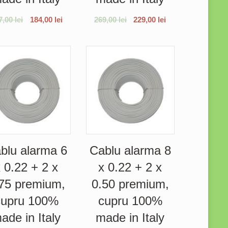
7,00
lei
184,00
lei
269,00
lei
229,00
lei
blu alarma 6
Cablu alarma 8
 0.22 + 2 x
x 0.22 + 2 x
75 premium,
0.50 premium,
cupru 100%
cupru 100%
ade in Italy
made in Italy