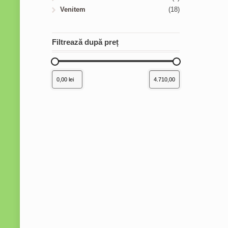
Venitem
(18)
Filtrează după preț