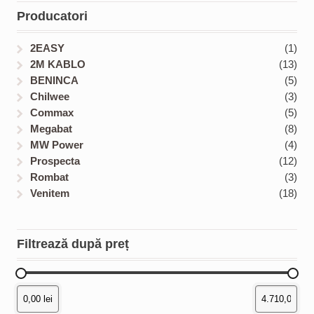
s
u
d
t
d
Producatori
c
u
s
u
t
c
c
2EASY
(1)
s
t
t
2M KABLO
(13)
s
s
BENINCA
(5)
Chilwee
(3)
Commax
(5)
Megabat
(8)
MW Power
(4)
Prospecta
(12)
Rombat
(3)
Venitem
(18)
Filtrează după preț