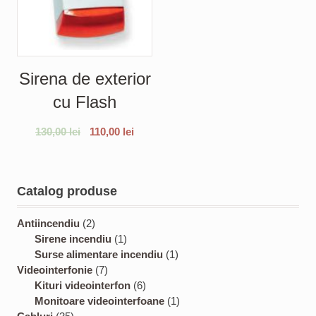
Sirena de exterior
cu Flash
130,00
lei
110,00
lei
Catalog produse
2
Antiincendiu
2
p
1
Sirene incendiu
1
r
p
1
Surse alimentare incendiu
1
o
7
r
p
Videointerfonie
7
d
p
o
6
r
Kituri videointerfon
6
u
r
d
p
o
1
Monitoare videointerfoane
1
3
c
o
u
r
d
p