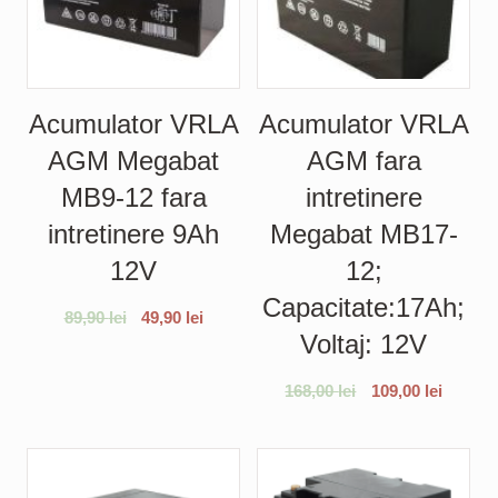
Acumulator VRLA
Acumulator VRLA
AGM Megabat
AGM fara
MB9-12 fara
intretinere
intretinere 9Ah
Megabat MB17-
12V
12;
Capacitate:17Ah;
89,90
lei
49,90
lei
Voltaj: 12V
168,00
lei
109,00
lei