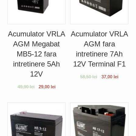
Acumulator VRLA
Acumulator VRLA
AGM Megabat
AGM fara
MB5-12 fara
intretinere 7Ah
intretinere 5Ah
12V Terminal F1
12V
58,50
lei
37,00
lei
49,90
lei
29,00
lei