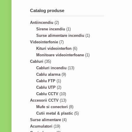
Catalog produse
2
Antiincendiu
2
p
1
Sirene incendiu
1
r
p
1
Surse alimentare incendiu
1
o
7
r
p
Videointerfonie
7
d
p
o
6
r
Kituri videointerfon
6
u
r
d
p
1
o
Monitoare videointerfoane
1
3
c
o
u
r
p
d
Cabluri
35
5
t
d
c
1
o
r
u
Cabluri incendiu
13
p
s
u
9
t
3
d
o
c
Cablu alarma
9
r
1
c
p
p
u
d
t
Cablu FTP
1
o
p
2
t
r
r
c
u
Cablu UTP
2
d
r
p
s
o
1
o
t
c
Cablu CCTV
10
u
o
r
d
0
1
d
s
t
Accesorii CCTV
13
c
d
o
u
p
3
8
u
Mufe si conectori
8
t
u
d
c
r
p
p
c
5
Cutii metal & plastic
5
s
c
u
t
o
r
4
r
t
p
Surse alimentare
4
1
t
c
s
d
o
p
o
s
r
Acumulatori
19