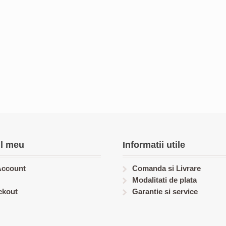
l meu
Informatii utile
Account
Comanda si Livrare
Modalitati de plata
ckout
Garantie si service