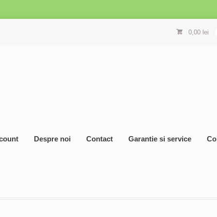
0,00
lei
count
Despre noi
Contact
Garantie si service
Co