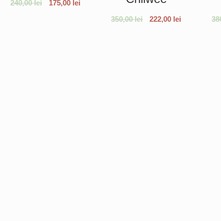
240,00
lei
175,00
lei
350,00
lei
222,00
lei
38