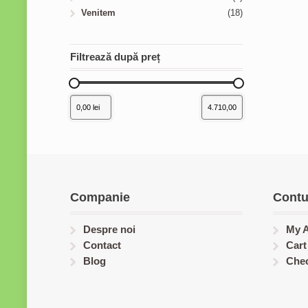
Venitem
(18)
Filtrează după preț
Companie
Contu
Despre noi
My 
Contact
Cart
Blog
Che