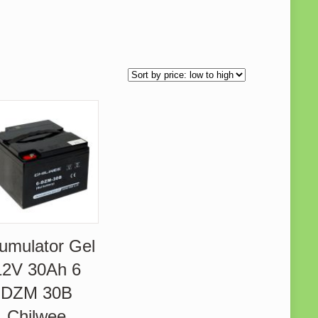
umulator Gel
12V 30Ah 6
DZM 30B
Chilwee