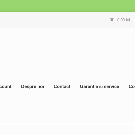
0,00
lei
count
Despre noi
Contact
Garantie si service
Co