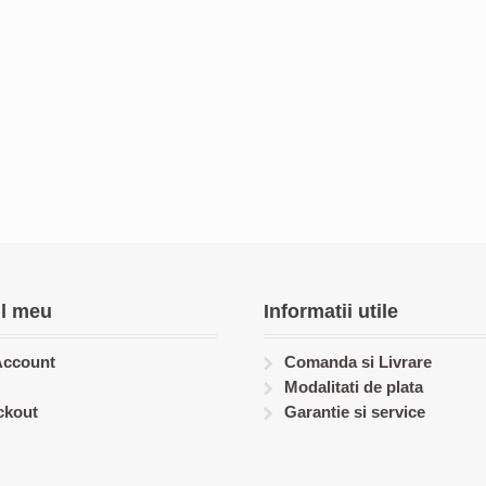
l meu
Informatii utile
Account
Comanda si Livrare
Modalitati de plata
ckout
Garantie si service