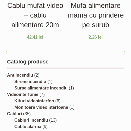
Cablu mufat video
Mufa alimentare
+ cablu
mama cu prindere
alimentare 20m
pe surub
42,41
lei
2,26
lei
Catalog produse
2
Antiincendiu
2
p
1
Sirene incendiu
1
r
p
1
Surse alimentare incendiu
1
o
7
r
p
Videointerfonie
7
d
p
o
6
r
Kituri videointerfon
6
u
r
d
p
o
1
Monitoare videointerfoane
1
3
c
o
u
r
d
p
Cabluri
35
5
t
d
c
1
o
u
r
Cabluri incendiu
13
p
s
u
9
t
3
d
c
o
Cablu alarma
9