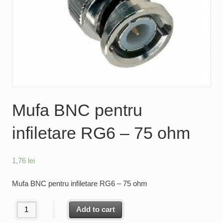
Mufa BNC pentru
infiletare RG6 – 75 ohm
1,76
lei
Mufa BNC pentru infiletare RG6 – 75 ohm
Mufa BNC pentru infiletare RG6 - 75 ohm quantity
Add to cart