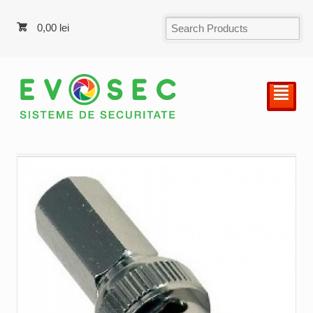
0,00
lei
²