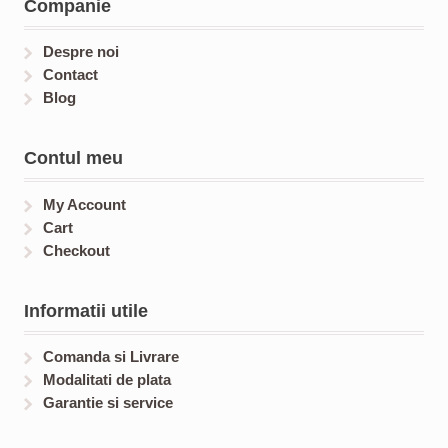
Companie
s
t
t
s
s
Despre noi
Contact
Blog
Contul meu
My Account
Cart
Checkout
Informatii utile
Comanda si Livrare
Modalitati de plata
Garantie si service