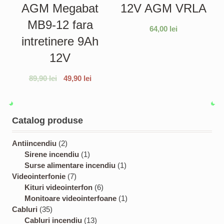
AGM Megabat
12V AGM VRLA
MB9-12 fara
64,00
lei
intretinere 9Ah
12V
89,90
lei
49,90
lei
Catalog produse
2
Antiincendiu
2
p
1
Sirene incendiu
1
r
p
1
Surse alimentare incendiu
1
o
7
r
p
Videointerfonie
7
d
p
o
6
r
Kituri videointerfon
6
u
r
d
p
o
1
Monitoare videointerfoane
1
3
c
o
u
r
d
p
Cabluri
35
5
t
d
c
1
o
u
r
Cabluri incendiu
13