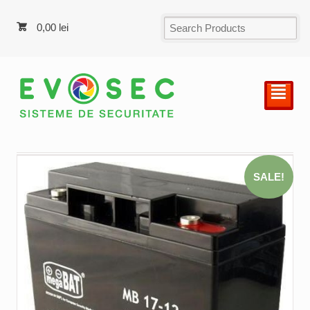
0,00
lei
²
SALE!