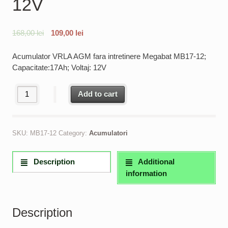
12V
168,00
lei
109,00
lei
Acumulator VRLA AGM fara intretinere Megabat MB17-12;
Capacitate:17Ah; Voltaj: 12V
Acumulator VRLA AGM fara intretinere Megabat MB17-12; Capacit
Add to cart
SKU:
MB17-12
Category:
Acumulatori
Description
Additional
information
Description