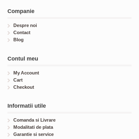
c
u
s
u
t
c
c
Companie
s
t
t
s
s
Despre noi
Contact
Blog
Contul meu
My Account
Cart
Checkout
Informatii utile
Comanda si Livrare
Modalitati de plata
Garantie si service